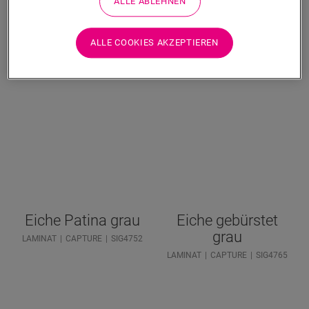
ALLE ABLEHNEN
weiß
braun
LAMINAT
CAPTURE
SIG4757
LAMINAT
CAPTURE
SIG4751
ALLE COOKIES AKZEPTIEREN
Eiche Patina grau
Eiche gebürstet
grau
LAMINAT
CAPTURE
SIG4752
LAMINAT
CAPTURE
SIG4765