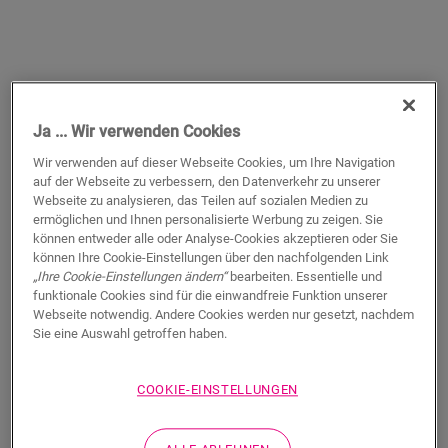
Eiche gebürstet
Eiche gestrichen
beige
rosé
Ja ... Wir verwenden Cookies
LAMINAT
CAPTURE
SIG4764
LAMINAT
CAPTURE
SIG4754
Wir verwenden auf dieser Webseite Cookies, um Ihre Navigation
auf der Webseite zu verbessern, den Datenverkehr zu unserer
Webseite zu analysieren, das Teilen auf sozialen Medien zu
ermöglichen und Ihnen personalisierte Werbung zu zeigen. Sie
können entweder alle oder Analyse-Cookies akzeptieren oder Sie
können Ihre Cookie-Einstellungen über den nachfolgenden Link
„Ihre Cookie-Einstellungen ändern“
bearbeiten. Essentielle und
funktionale Cookies sind für die einwandfreie Funktion unserer
Webseite notwendig. Andere Cookies werden nur gesetzt, nachdem
Sie eine Auswahl getroffen haben.
COOKIE-EINSTELLUNGEN
Eiche premium
Eiche Patina