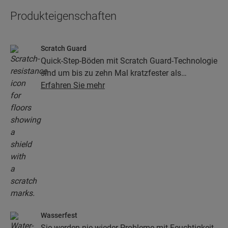
Produkteigenschaften
Scratch Guard
Quick-Step-Böden mit Scratch Guard-Technologie
sind um bis zu zehn Mal kratzfester als
herkömmliche Böden.
Erfahren Sie mehr
Wasserfest
Sie werden nie wieder Probleme mit Feuchtigkeit