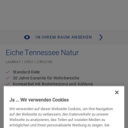
IN IHREM RAUM ANSEHEN
Eiche Tennessee Natur
LAMINAT
CREO
CRH3180
Standard-Diele
20 Jahre Garantie für Wohnbereiche
Kompatibel mit Bodenheizung und -kühlung
Wasserdicht
Ja ... Wir verwenden Cookies
Einen Händler in Ihrer Nähe finden
Wir verwenden auf dieser Webseite Cookies, um Ihre Navigation
auf der Webseite zu verbessern, den Datenverkehr zu unserer
Sie können es kaum erwarten, diesen Boden selbst zu
Webseite zu analysieren, das Teilen auf sozialen Medien zu
sehen? Sie haben noch Fragen? Kein Problem! Es gibt
ermöglichen und Ihnen personalisierte Werbung zu zeigen. Sie