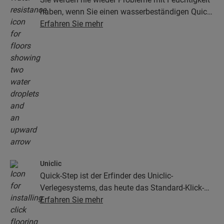
haben, wenn Sie einen wasserbeständigen Quick-
Step-Boden wählen. Unsere Böden sehen nicht
Erfahren Sie mehr
nur unglaublich stilvoll und natürlich aus, sie sind
auch zu 100 % wasserbeständig – so wird die
Reinigung so einfach wie niemals zuvor!
Uniclic
Quick-Step ist der Erfinder des Uniclic-
Verlegesystems, das heute das Standard-Klick-
System ist. Mit dem revolutionären und
Erfahren Sie mehr
patentierten Klick-System klicken Sie Ihre
Bodendielen mühelos aneinander.