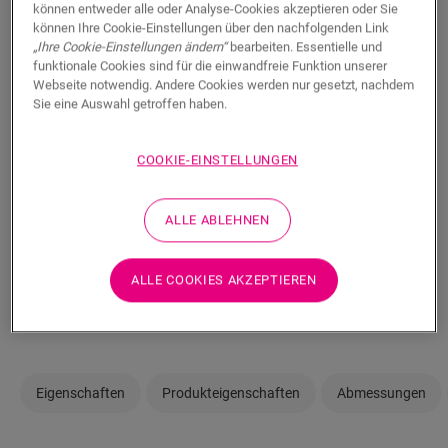
können entweder alle oder Analyse-Cookies akzeptieren oder Sie
immer einen Händler in Ihrer Nähe.
können Ihre Cookie-Einstellungen über den nachfolgenden Link
„Ihre Cookie-Einstellungen ändern“
bearbeiten. Essentielle und
funktionale Cookies sind für die einwandfreie Funktion unserer
Webseite notwendig. Andere Cookies werden nur gesetzt, nachdem
Sie eine Auswahl getroffen haben.
SUCHE
COOKIE-EINSTELLUNGEN
Sie sind sich nicht sicher, ob dieser Boden
ALLE ABLEHNEN
zu Ihrem Stil und Ihren Bedürfnissen
passt?
ALLE COOKIES AKZEPTIEREN
In Ihrem Raum ansehen
Eigenschaften
Produkteigenschaften
Abmessungen