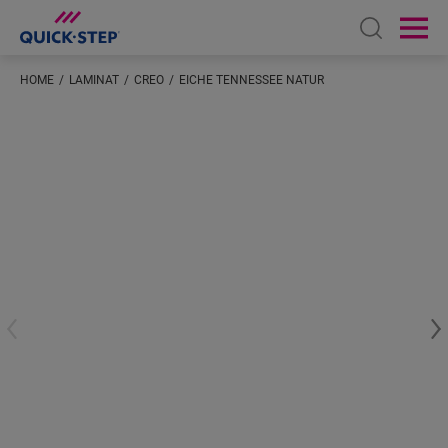
Open sear
Ope
HOME
LAMINAT
CREO
EICHE TENNESSEE NATUR
Geben Sie Ihren Standort ein