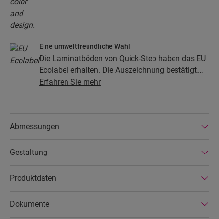
Eine umweltfreundliche Wahl
Die Laminatböden von Quick-Step haben das EU
Ecolabel erhalten. Die Auszeichnung bestätigt,
dass die Böden zu mindestens 80 % aus
Erfahren Sie mehr
nachhaltiger Forstwirtschaft stammen, ihre
Zusammensetzung keine Gefahrenstoffe enthält
und in energiesparenden Produktionsstätten
Abmessungen
hergestellt werden. Die Laminatböden von Quick-
Step sind zudem sehr langlebig und durch eine
Gestaltung
erweiterte Produktgarantie abgedeckt. Außerdem
sind die Böden einfach zu reparieren und zu
entfernen.
Produktdaten
Dokumente