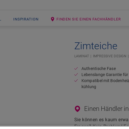
L
INSPIRATION
FINDEN SIE EINEN FACHHÄNDLER
Zimteiche
Open image in lightbox
LAMINAT
IMPRESSIVE DESIGN
Authentische Fase
Lebenslange Garantie fü
Kompatibel mit Bodenhei
kühlung
Einen Händler in
Sie können es kaum erwar
Fragen? Kein Problem! Es 