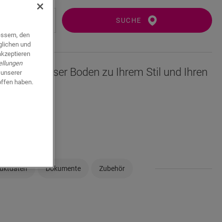
SUCHE
essern, den
glichen und
akzeptieren
ellungen
sicher, ob dieser Boden zu Ihrem Stil und Ihren
 unserer
offen haben.
?
n
uktdaten
Dokumente
Zubehör