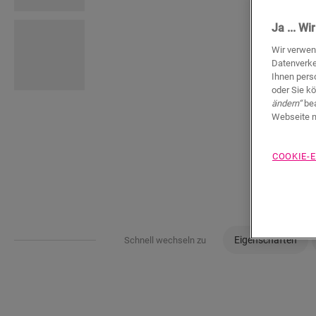
Ja ... W
Wir verwen
Datenverke
Ihnen pers
oder Sie k
ändern“
bea
Webseite n
COOKIE-
Eigenschaften
Schnell wechseln zu