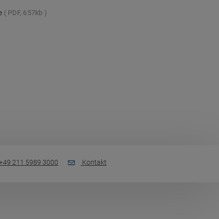
te
PDF, 657kb
+49 211 5989 3000
Kontakt