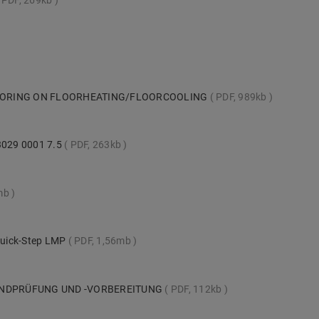
PDF, 269kb
LOORING ON FLOORHEATING/FLOORCOOLING
PDF, 989kb
 3029 0001 7.5
PDF, 263kb
mb
 Quick-Step LMP
PDF, 1,56mb
UNDPRÜFUNG UND -VORBEREITUNG
PDF, 112kb