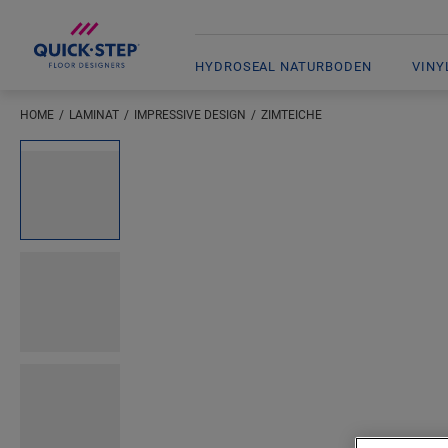
HYDROSEAL NATURBODEN
VINY
HOME
LAMINAT
IMPRESSIVE DESIGN
ZIMTEICHE
Geben Sie Ihren Standort ein
Open image in lightbox