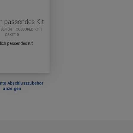
ch passendes Kit
UBEHÖR
COLOURED KIT
QSKIT10
lich passendes Kit
mte Abschlusszubehör
anzeigen