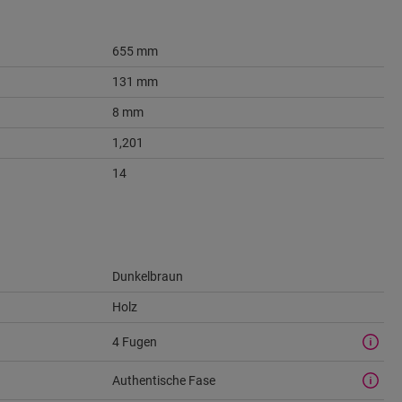
655 mm
131 mm
8 mm
1,201
14
Dunkelbraun
Holz
4 Fugen
Authentische Fase