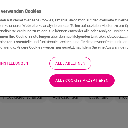
ir verwenden Cookies
den auf dieser Webseite Cookies, um Ihre Navigation auf der Webseite zu verb
hr zu unserer Webseite zu analysieren, das Teilen auf sozialen Medien zu ermö
onalisierte Werbung zu zeigen. Sie können entweder alle oder Analyse-Cookies 
önnen Ihre Cookie-Einstellungen über den nachfolgenden Link
„Ihre Cookie-Einst
Sie sind sich nicht 
rbeiten. Essentielle und funktionale Cookies sind für die einwandfreie Funktion
otwendig. Andere Cookies werden nur gesetzt, nachdem Sie eine Auswahl getr
Bedürfnissen passt
EINSTELLUNGEN
ALLE ABLEHNEN
In Ihrem Raum ansehe
ALLE COOKIES AKZEPTIEREN
Produkteigenschaften
Abmessungen
Gestaltung
Prod