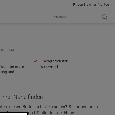
Finden Sie einen Monteur
Open image in lightbox
IMD8244
Fischgrätmuster
r Wohnbereiche
Wasserdicht
zung und -
 Ihrer Nähe finden
ten, diesen Boden selbst zu sehen? Sie haben noch
gibt immer einen Händler in Ihrer Nähe.