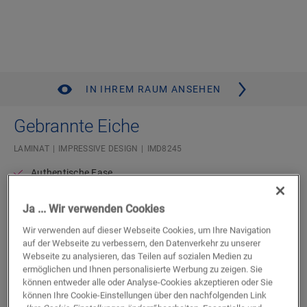
IN IHREM RAUM ANSEHEN
Gebrannte Eiche
LAMINAT
IMPRESSIVE DESIGN
IMD8245
Authentische Fase
Lebenslange Garantie für Wohnbereiche
Kompatibel mit Bodenheizung und -kühlung
Ja ... Wir verwenden Cookies
Fischgrätmuster
Wasserdicht
Wir verwenden auf dieser Webseite Cookies, um Ihre Navigation
auf der Webseite zu verbessern, den Datenverkehr zu unserer
Webseite zu analysieren, das Teilen auf sozialen Medien zu
Einen Händler in Ihrer Nähe finden
ermöglichen und Ihnen personalisierte Werbung zu zeigen. Sie
können entweder alle oder Analyse-Cookies akzeptieren oder Sie
können Ihre Cookie-Einstellungen über den nachfolgenden Link
Sie können es kaum erwarten, diesen Boden selbst zu