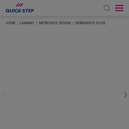
Open sear
Ope
HOME
LAMINAT
IMPRESSIVE DESIGN
GEBRANNTE EICHE
Geben Sie Ihren Standort ein