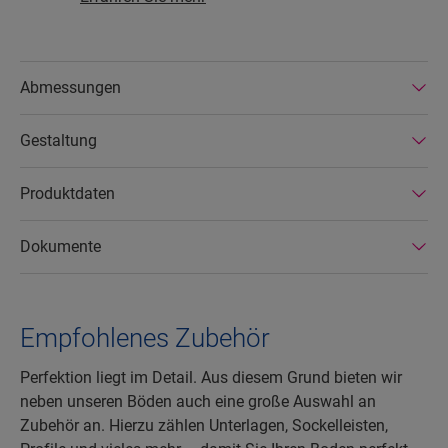
nachhaltiger Forstwirtschaft stammen, ihre
Zusammensetzung keine Gefahrenstoffe enthält
und in energiesparenden Produktionsstätten
Abmessungen
hergestellt werden. Die Laminatböden von Quick-
Step sind zudem sehr langlebig und durch eine
Gestaltung
erweiterte Produktgarantie abgedeckt. Außerdem
sind die Böden einfach zu reparieren und zu
entfernen.
Produktdaten
Dokumente
Empfohlenes Zubehör
Perfektion liegt im Detail. Aus diesem Grund bieten wir
neben unseren Böden auch eine große Auswahl an
Zubehör an. Hierzu zählen Unterlagen, Sockelleisten,