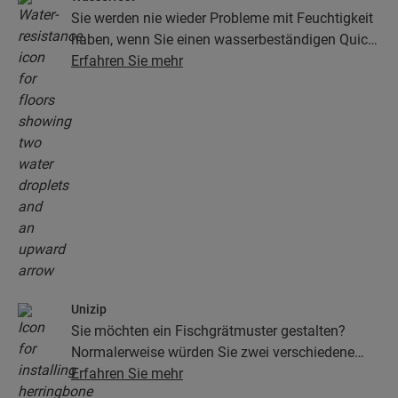
Sie werden nie wieder Probleme mit Feuchtigkeit
haben, wenn Sie einen wasserbeständigen Quick-
Step-Boden wählen. Unsere Böden sehen nicht
Erfahren Sie mehr
nur unglaublich stilvoll und natürlich aus, sie sind
auch zu 100 % wasserbeständig – so wird die
Reinigung so einfach wie niemals zuvor!
Unizip
Sie möchten ein Fischgrätmuster gestalten?
Normalerweise würden Sie zwei verschiedene
Arten von Planken, A und B, benötigen, was eine
Erfahren Sie mehr
langsamere und schwierigere Verlegung