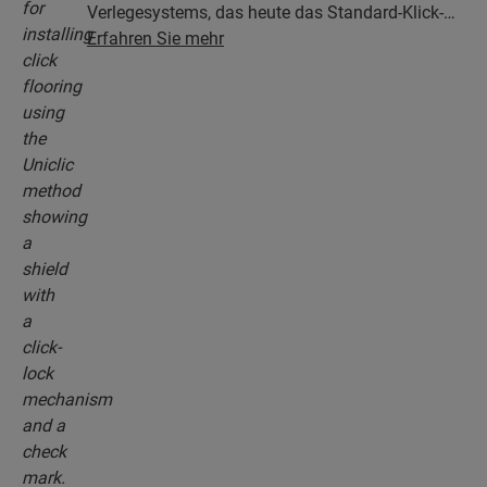
Verlegesystems, das heute das Standard-Klick-
System ist. Mit dem revolutionären und
Erfahren Sie mehr
patentierten Klick-System klicken Sie Ihre
Bodendielen mühelos aneinander.