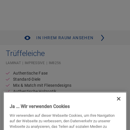
IN IHREM RAUM ANSEHEN
Trüffeleiche
LAMINAT
IMPRESSIVE
IM8256
Authentische Fase
Standard-Diele
Mix & Match mit Fliesendesigns
Authentische Holzoptik
Lebenslange Garantie für Wohnbereiche
Kompatibel mit Bodenheizung und -kühlung
Ja ... Wir verwenden Cookies
Wasserdicht
Wir verwenden auf dieser Webseite Cookies, um Ihre Navigation
auf der Webseite zu verbessern, den Datenverkehr zu unserer
Verfügbar in
2 Varianten
Webseite zu analysieren, das Teilen auf sozialen Medien zu