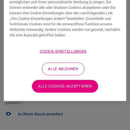
ermöglichen und Ihnen personalisierte Werbung zu zeigen. Sie
Einen Händler in Ihrer Nähe finden
können entweder alle oder Analyse-Cookies akzeptieren oder Sie
können Ihre Cookie-Einstellungen über den nachfolgenden Link
Sie können es kaum erwarten, diesen Boden selbst zu
„Ihre Cookie-Einstellungen ändern“
bearbeiten. Essentielle und
sehen? Sie haben noch Fragen? Kein Problem! Es gibt
funktionale Cookies sind für die einwandfreie Funktion unserer
immer einen Händler in Ihrer Nähe.
Webseite notwendig. Andere Cookies werden nur gesetzt, nachdem
Sie eine Auswahl getroffen haben.
COOKIE-EINSTELLUNGEN
SUCHE
ALLE ABLEHNEN
Sie sind sich nicht sicher, ob dieser Boden
ALLE COOKIES AKZEPTIEREN
zu Ihrem Stil und Ihren Bedürfnissen
passt?
In Ihrem Raum ansehen