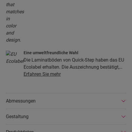
Eine umweltfreundliche Wahl
Die Laminatböden von Quick-Step haben das EU
Ecolabel erhalten. Die Auszeichnung bestätigt,
dass die Böden zu mindestens 80 % aus
Erfahren Sie mehr
nachhaltiger Forstwirtschaft stammen, ihre
Zusammensetzung keine Gefahrenstoffe enthält
und in energiesparenden Produktionsstätten
Abmessungen
hergestellt werden. Die Laminatböden von Quick-
Step sind zudem sehr langlebig und durch eine
Gestaltung
erweiterte Produktgarantie abgedeckt. Außerdem
sind die Böden einfach zu reparieren und zu
entfernen.