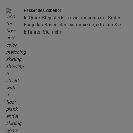
Passendes Zubehör
In Quick-Step steckt so viel mehr als nur Böden.
Für jeden Boden, den wir anbieten, erhalten Sie
eine ganze Kollektion aus Zubehör, einschließlich
Erfahren Sie mehr
Unterlagen, Abschlussprofilen, Sockelleisten, die
perfekt zur Farbe Ihres Bodens passen.