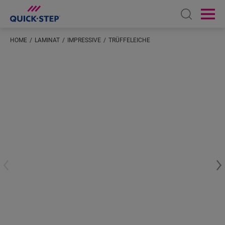
Open sear
Ope
HOME
LAMINAT
IMPRESSIVE
TRÜFFELEICHE
Geben Sie Ihren Standort ein