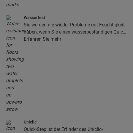
Wasserfest
Sie werden nie wieder Probleme mit Feuchtigkeit
haben, wenn Sie einen wasserbeständigen Quick-
Step-Boden wählen. Unsere Böden sehen nicht
Erfahren Sie mehr
nur unglaublich stilvoll und natürlich aus, sie sind
auch zu 100 % wasserbeständig – so wird die
Reinigung so einfach wie niemals zuvor!
Uniclic
Quick-Step ist der Erfinder des Uniclic-