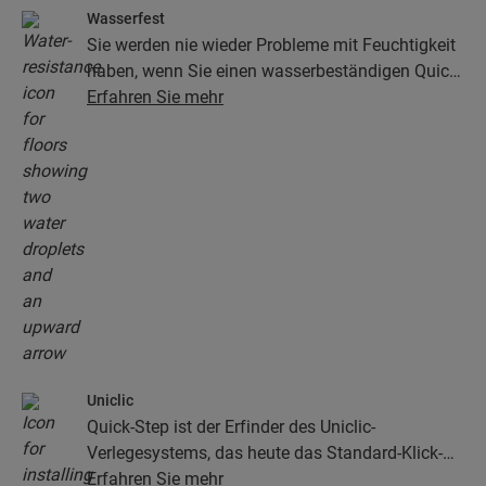
Wasserfest
Sie werden nie wieder Probleme mit Feuchtigkeit
haben, wenn Sie einen wasserbeständigen Quick-
Step-Boden wählen. Unsere Böden sehen nicht
Erfahren Sie mehr
nur unglaublich stilvoll und natürlich aus, sie sind
auch zu 100 % wasserbeständig – so wird die
Reinigung so einfach wie niemals zuvor!
Uniclic
Quick-Step ist der Erfinder des Uniclic-
Verlegesystems, das heute das Standard-Klick-
System ist. Mit dem revolutionären und
Erfahren Sie mehr