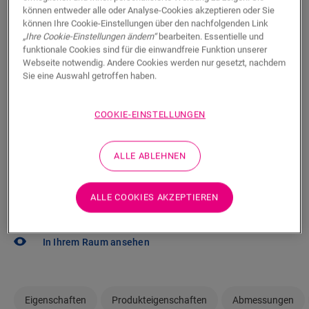
Sie können es kaum erwarten, diesen Boden selbst zu
können entweder alle oder Analyse-Cookies akzeptieren oder Sie
sehen? Sie haben noch Fragen? Kein Problem! Es gibt
können Ihre Cookie-Einstellungen über den nachfolgenden Link
„Ihre Cookie-Einstellungen ändern“
bearbeiten. Essentielle und
immer einen Händler in Ihrer Nähe.
funktionale Cookies sind für die einwandfreie Funktion unserer
Webseite notwendig. Andere Cookies werden nur gesetzt, nachdem
Sie eine Auswahl getroffen haben.
COOKIE-EINSTELLUNGEN
SUCHE
ALLE ABLEHNEN
Sie sind sich nicht sicher, ob dieser Boden
zu Ihrem Stil und Ihren Bedürfnissen
ALLE COOKIES AKZEPTIEREN
passt?
In Ihrem Raum ansehen
Eigenschaften
Produkteigenschaften
Abmessungen