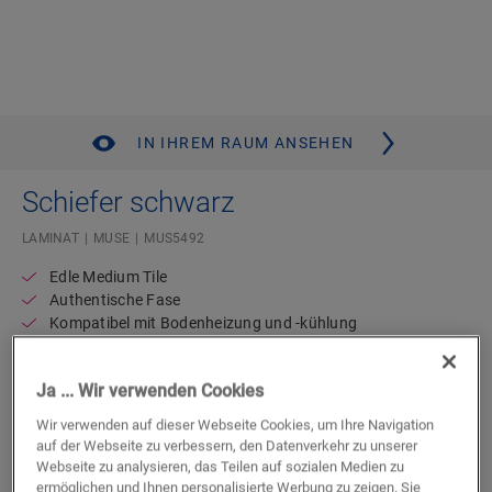
IN IHREM RAUM ANSEHEN
Schiefer schwarz
LAMINAT
MUSE
MUS5492
Edle Medium Tile
Authentische Fase
Kompatibel mit Bodenheizung und -kühlung
Lebenslange Garantie für Wohnbereiche
Authentische Steinoptik
Ja ... Wir verwenden Cookies
Wasserdicht
Wir verwenden auf dieser Webseite Cookies, um Ihre Navigation
auf der Webseite zu verbessern, den Datenverkehr zu unserer
Einen Händler in Ihrer Nähe finden
Webseite zu analysieren, das Teilen auf sozialen Medien zu
ermöglichen und Ihnen personalisierte Werbung zu zeigen. Sie