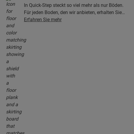
In Quick-Step steckt so viel mehr als nur Böden.
Für jeden Boden, den wir anbieten, erhalten Sie
eine ganze Kollektion aus Zubehör, einschließlich
Erfahren Sie mehr
Unterlagen, Abschlussprofilen, Sockelleisten, die
perfekt zur Farbe Ihres Bodens passen.