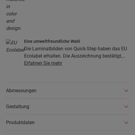
Eine umweltfreundliche Wahl
Die Laminatböden von Quick-Step haben das EU
Ecolabel erhalten. Die Auszeichnung bestätigt,
dass die Böden zu mindestens 80 % aus
Erfahren Sie mehr
nachhaltiger Forstwirtschaft stammen, ihre
Zusammensetzung keine Gefahrenstoffe enthält
und in energiesparenden Produktionsstätten
Abmessungen
hergestellt werden. Die Laminatböden von Quick-
Step sind zudem sehr langlebig und durch eine
Gestaltung
erweiterte Produktgarantie abgedeckt. Außerdem
sind die Böden einfach zu reparieren und zu
entfernen.
Produktdaten