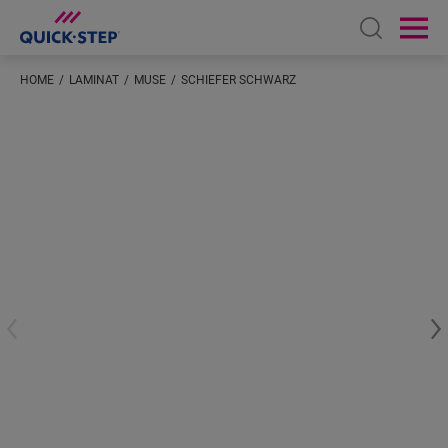
Open sear
Ope
HOME
LAMINAT
MUSE
SCHIEFER SCHWARZ
Geben Sie Ihren Standort ein