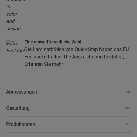
Eine umweltfreundliche Wahl
Die Laminatböden von Quick-Step haben das EU
Ecolabel erhalten. Die Auszeichnung bestätigt,
dass die Böden zu mindestens 80 % aus
Erfahren Sie mehr
nachhaltiger Forstwirtschaft stammen, ihre
Zusammensetzung keine Gefahrenstoffe enthält
und in energiesparenden Produktionsstätten
Abmessungen
hergestellt werden. Die Laminatböden von Quick-
Step sind zudem sehr langlebig und durch eine
Gestaltung
erweiterte Produktgarantie abgedeckt. Außerdem
sind die Böden einfach zu reparieren und zu
entfernen.
Produktdaten