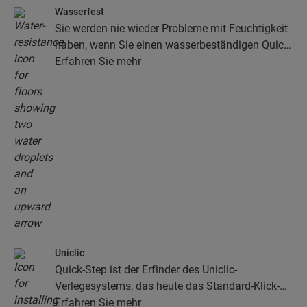
Wasserfest
Sie werden nie wieder Probleme mit Feuchtigkeit
haben, wenn Sie einen wasserbeständigen Quick-
Step-Boden wählen. Unsere Böden sehen nicht
Erfahren Sie mehr
nur unglaublich stilvoll und natürlich aus, sie sind
auch zu 100 % wasserbeständig – so wird die
Reinigung so einfach wie niemals zuvor!
Uniclic
Quick-Step ist der Erfinder des Uniclic-
Verlegesystems, das heute das Standard-Klick-
System ist. Mit dem revolutionären und
Erfahren Sie mehr