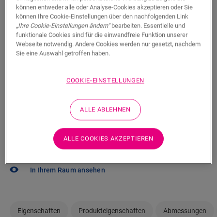
Sie können es kaum erwarten, diesen Boden selbst zu
können entweder alle oder Analyse-Cookies akzeptieren oder Sie
sehen? Sie haben noch Fragen? Kein Problem! Es gibt
können Ihre Cookie-Einstellungen über den nachfolgenden Link
„Ihre Cookie-Einstellungen ändern“
bearbeiten. Essentielle und
immer einen Händler in Ihrer Nähe.
funktionale Cookies sind für die einwandfreie Funktion unserer
Webseite notwendig. Andere Cookies werden nur gesetzt, nachdem
Sie eine Auswahl getroffen haben.
COOKIE-EINSTELLUNGEN
SUCHE
ALLE ABLEHNEN
Sie sind sich nicht sicher, ob dieser Boden
zu Ihrem Stil und Ihren Bedürfnissen
ALLE COOKIES AKZEPTIEREN
passt?
In Ihrem Raum ansehen
Eigenschaften
Produkteigenschaften
Abmessungen