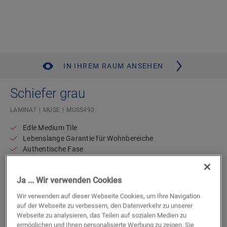
IN IHREM RAUM ANSEHEN
Schiefer grau
LAMINAT
MUSE
MUS5493
Edle Medium Tile
Lebenslange Garantie für Wohnbereiche
Authentische Fase
Kompatibel mit Bodenheizung und -kühlung
Authentische Steinoptik
Ja ... Wir verwenden Cookies
Wasserdicht
Wir verwenden auf dieser Webseite Cookies, um Ihre Navigation
auf der Webseite zu verbessern, den Datenverkehr zu unserer
Einen Händler in Ihrer Nähe finden
Webseite zu analysieren, das Teilen auf sozialen Medien zu
ermöglichen und Ihnen personalisierte Werbung zu zeigen. Sie