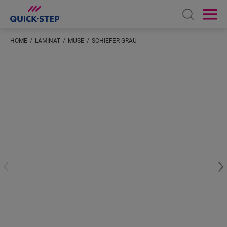
Open sear
Ope
HOME
LAMINAT
MUSE
SCHIEFER GRAU
Geben Sie Ihren Standort ein