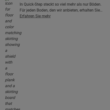
In Quick-Step steckt so viel mehr als nur Böden.
Für jeden Boden, den wir anbieten, erhalten Sie
eine ganze Kollektion aus Zubehör, einschließlich
Erfahren Sie mehr
Unterlagen, Abschlussprofilen, Sockelleisten, die
perfekt zur Farbe Ihres Bodens passen.