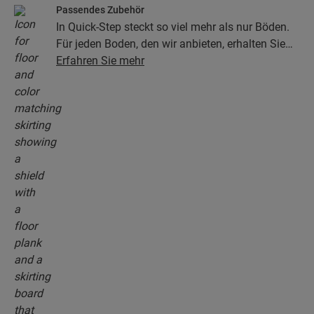
Passendes Zubehör
In Quick-Step steckt so viel mehr als nur Böden.
Für jeden Boden, den wir anbieten, erhalten Sie
eine ganze Kollektion aus Zubehör, einschließlich
Erfahren Sie mehr
Unterlagen, Abschlussprofilen, Sockelleisten, die
perfekt zur Farbe Ihres Bodens passen.