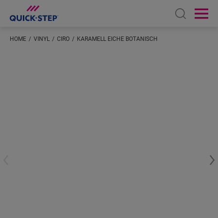
Open sear
Ope
HOME
VINYL
CIRO
KARAMELL EICHE BOTANISCH
Geben Sie Ihren Standort ein