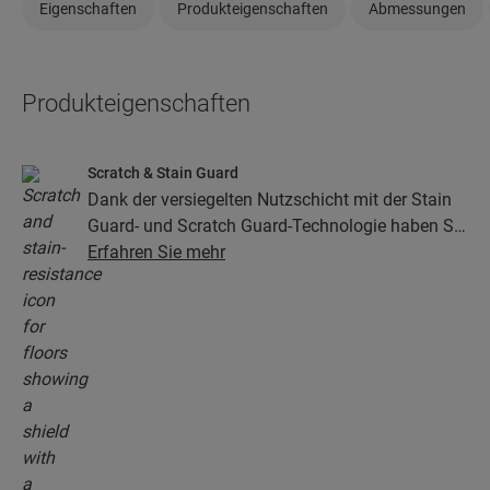
Eigenschaften
Produkteigenschaften
Abmessungen
Produkteigenschaften
Scratch & Stain Guard
Dank der versiegelten Nutzschicht mit der Stain
Guard- und Scratch Guard-Technologie haben Sie
viele Jahre lang Freude an Ihrem Vinylboden. Die
Erfahren Sie mehr
Oberfläche bietet außergewöhnlichen Schutz vor
Kratzern, Flecken, Schmutz und Schuhabrieb.