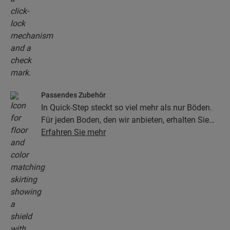
Passendes Zubehör
In Quick-Step steckt so viel mehr als nur Böden.
Für jeden Boden, den wir anbieten, erhalten Sie
eine ganze Kollektion aus Zubehör, einschließlich
Erfahren Sie mehr
Unterlagen, Abschlussprofilen, Sockelleisten, die
perfekt zur Farbe Ihres Bodens passen.