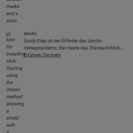
Uniclic
Quick-Step ist der Erfinder des Uniclic-
Verlegesystems, das heute das Standard-Klick-
System ist. Mit dem revolutionären und
Erfahren Sie mehr
patentierten Klick-System klicken Sie Ihre
Bodendielen mühelos aneinander.