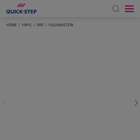
Open sear
Ope
HOME
VINYL
ORO
VULKANSTEIN
Geben Sie Ihren Standort ein