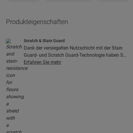
Produkteigenschaften
Scratch & Stain Guard
Dank der versiegelten Nutzschicht mit der Stain
Guard- und Scratch Guard-Technologie haben Sie
viele Jahre lang Freude an Ihrem Vinylboden. Die
Erfahren Sie mehr
Oberfläche bietet außergewöhnlichen Schutz vor
Kratzern, Flecken, Schmutz und Schuhabrieb.