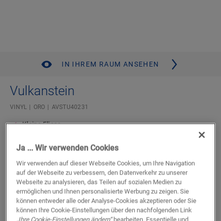
IN IHREM RAUM ANSEHEN
Vulkanstein
VINYL
ORO
AVSTU40231
Kleine Fliese
Lebenslange Garantie für Wohnbereiche
Kompatibel mit Bodenheizung und -kühlung
Ja ... Wir verwenden Cookies
Authentische Steinoptik
Wir verwenden auf dieser Webseite Cookies, um Ihre Navigation
Wasserdicht
auf der Webseite zu verbessern, den Datenverkehr zu unserer
Unterlage integriert
Webseite zu analysieren, das Teilen auf sozialen Medien zu
ermöglichen und Ihnen personalisierte Werbung zu zeigen. Sie
können entweder alle oder Analyse-Cookies akzeptieren oder Sie
Einen Händler in Ihrer Nähe finden
können Ihre Cookie-Einstellungen über den nachfolgenden Link
„Ihre Cookie-Einstellungen ändern“
bearbeiten. Essentielle und