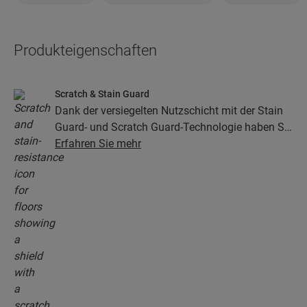
Produkteigenschaften
Scratch & Stain Guard
Dank der versiegelten Nutzschicht mit der Stain
Guard- und Scratch Guard-Technologie haben Sie
viele Jahre lang Freude an Ihrem Vinylboden. Die
Erfahren Sie mehr
Oberfläche bietet außergewöhnlichen Schutz vor
Kratzern, Flecken, Schmutz und Schuhabrieb.