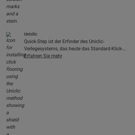
Uniclic
Quick-Step ist der Erfinder des Uniclic-
Verlegesystems, das heute das Standard-Klick-
System ist. Mit dem revolutionären und
Erfahren Sie mehr
patentierten Klick-System klicken Sie Ihre
Bodendielen mühelos aneinander.