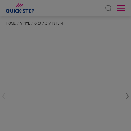
Open sear
Ope
HOME
VINYL
ORO
ZIMTSTEIN
Geben Sie Ihren Standort ein