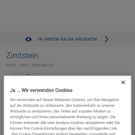
IN IHREM RAUM ANSEHEN
Zimtstein
VINYL
ORO
AVSTU40233
Kleine Fliese
Kompatibel mit Bodenheizung und -kühlung
Authentische Steinoptik
Ja ... Wir verwenden Cookies
Lebenslange Garantie für Wohnbereiche
Wir verwenden auf dieser Webseite Cookies, um Ihre Navigation
Unterlage integriert
auf der Webseite zu verbessern, den Datenverkehr zu unserer
Wasserdicht
Webseite zu analysieren, das Teilen auf sozialen Medien zu
ermöglichen und Ihnen personalisierte Werbung zu zeigen. Sie
können entweder alle oder Analyse-Cookies akzeptieren oder Sie
Einen Händler in Ihrer Nähe finden
können Ihre Cookie-Einstellungen über den nachfolgenden Link
„Ihre Cookie-Einstellungen ändern“
bearbeiten. Essentielle und