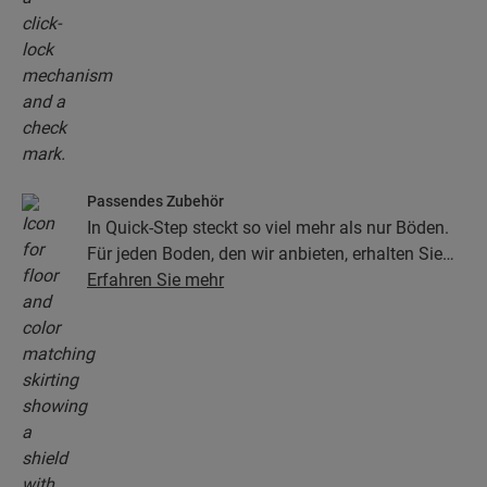
Passendes Zubehör
In Quick-Step steckt so viel mehr als nur Böden.
Für jeden Boden, den wir anbieten, erhalten Sie
eine ganze Kollektion aus Zubehör, einschließlich
Erfahren Sie mehr
Unterlagen, Abschlussprofilen, Sockelleisten, die
perfekt zur Farbe Ihres Bodens passen.