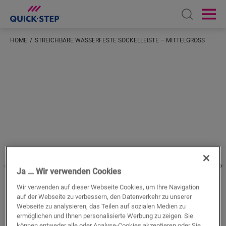
Open sear
Ope
HOME
STREICHBARE WASSERFESTE SOCKELLEISTE – MITTELGROSS
Geben Sie Ihren Standort ein
Ja ... Wir verwenden Cookies
Wir verwenden auf dieser Webseite Cookies, um Ihre Navigation
auf der Webseite zu verbessern, den Datenverkehr zu unserer
Webseite zu analysieren, das Teilen auf sozialen Medien zu
ermöglichen und Ihnen personalisierte Werbung zu zeigen. Sie
können entweder alle oder Analyse-Cookies akzeptieren oder Sie