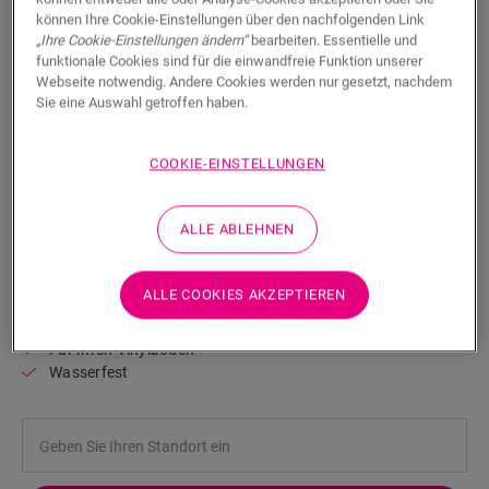
können Ihre Cookie-Einstellungen über den nachfolgenden Link
„Ihre Cookie-Einstellungen ändern“
bearbeiten. Essentielle und
funktionale Cookies sind für die einwandfreie Funktion unserer
Webseite notwendig. Andere Cookies werden nur gesetzt, nachdem
Sie eine Auswahl getroffen haben.
Streichbare wasserfeste
COOKIE-EINSTELLUNGEN
Sockelleiste – mittelgroß
LAMINAT-ZUBEHÖR
ALLE ABLEHNEN
MITTELGROSSE STREICHBARE UND WASSERFESTE SOCKELLEISTE
QSHSK58PAINT
Schönes Finish
ALLE COOKIES AKZEPTIEREN
Für Ihren Laminatboden
Für Ihren Parkettboden
Für Ihren Vinylboden
Wasserfest