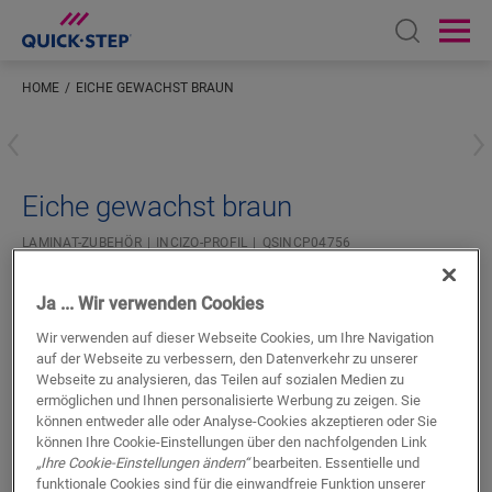
Open sear
Ope
HOME
EICHE GEWACHST BRAUN
Geben Sie Ihren Standort ein
Eiche gewachst braun
LAMINAT-ZUBEHÖR
INCIZO-PROFIL
QSINCP04756
Ja ... Wir verwenden Cookies
Wir verwenden auf dieser Webseite Cookies, um Ihre Navigation
auf der Webseite zu verbessern, den Datenverkehr zu unserer
Webseite zu analysieren, das Teilen auf sozialen Medien zu
SUCHE
ermöglichen und Ihnen personalisierte Werbung zu zeigen. Sie
können entweder alle oder Analyse-Cookies akzeptieren oder Sie
können Ihre Cookie-Einstellungen über den nachfolgenden Link
Produkteigenschaften
„Ihre Cookie-Einstellungen ändern“
bearbeiten. Essentielle und
funktionale Cookies sind für die einwandfreie Funktion unserer