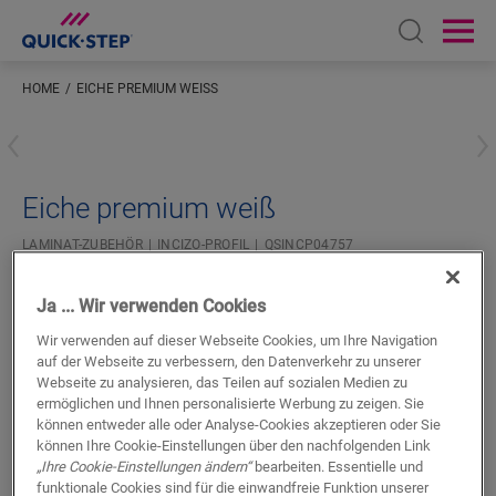
Open sear
Ope
HOME
EICHE PREMIUM WEISS
Geben Sie Ihren Standort ein
Eiche premium weiß
LAMINAT-ZUBEHÖR
INCIZO-PROFIL
QSINCP04757
Ja ... Wir verwenden Cookies
Wir verwenden auf dieser Webseite Cookies, um Ihre Navigation
auf der Webseite zu verbessern, den Datenverkehr zu unserer
Webseite zu analysieren, das Teilen auf sozialen Medien zu
SUCHE
ermöglichen und Ihnen personalisierte Werbung zu zeigen. Sie
können entweder alle oder Analyse-Cookies akzeptieren oder Sie
können Ihre Cookie-Einstellungen über den nachfolgenden Link
Produkteigenschaften
„Ihre Cookie-Einstellungen ändern“
bearbeiten. Essentielle und
funktionale Cookies sind für die einwandfreie Funktion unserer