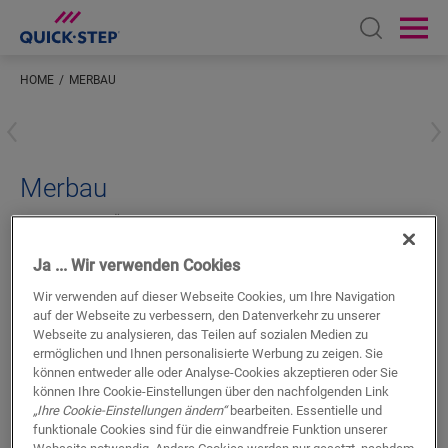
Open sear
Ope
HOME
MERBAU
Geben Sie Ihren Standort ein
Merbau
LAMINAT-ZUBEHÖR
SCOTIA
QSSCOT00996
Schönes Finish
Ja ... Wir verwenden Cookies
Für Ihren Laminatboden
Wir verwenden auf dieser Webseite Cookies, um Ihre Navigation
Farblich abgestimmt auf Ihren Boden
auf der Webseite zu verbessern, den Datenverkehr zu unserer
Kratzfeste Nutzschicht
Webseite zu analysieren, das Teilen auf sozialen Medien zu
ermöglichen und Ihnen personalisierte Werbung zu zeigen. Sie
können entweder alle oder Analyse-Cookies akzeptieren oder Sie
können Ihre Cookie-Einstellungen über den nachfolgenden Link
„Ihre Cookie-Einstellungen ändern“
bearbeiten. Essentielle und
funktionale Cookies sind für die einwandfreie Funktion unserer