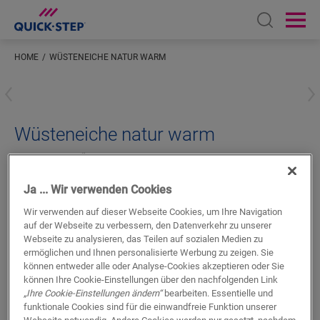
Open sear
Ope
HOME
WÜSTENEICHE NATUR WARM
Geben Sie Ihren Standort ein
Wüsteneiche natur warm
LAMINAT-ZUBEHÖR
SCOTIA
QSSCOT03551
Schönes Finish
Ja ... Wir verwenden Cookies
Für Ihren Laminatboden
Wir verwenden auf dieser Webseite Cookies, um Ihre Navigation
Farblich abgestimmt auf Ihren Boden
auf der Webseite zu verbessern, den Datenverkehr zu unserer
Kratzfeste Nutzschicht
Webseite zu analysieren, das Teilen auf sozialen Medien zu
ermöglichen und Ihnen personalisierte Werbung zu zeigen. Sie
können entweder alle oder Analyse-Cookies akzeptieren oder Sie
können Ihre Cookie-Einstellungen über den nachfolgenden Link
„Ihre Cookie-Einstellungen ändern“
bearbeiten. Essentielle und
funktionale Cookies sind für die einwandfreie Funktion unserer