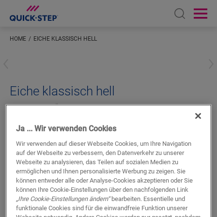
Open sear
Ope
HOME
EICHE KLASSISCH HELL
Geben Sie Ihren Standort ein
Eiche klassisch hell
LAMINAT-ZUBEHÖR
SCOTIA
QSSCOT05787
Schönes Finish
Ja ... Wir verwenden Cookies
Für Ihren Laminatboden
Wir verwenden auf dieser Webseite Cookies, um Ihre Navigation
Farblich abgestimmt auf Ihren Boden
auf der Webseite zu verbessern, den Datenverkehr zu unserer
Kratzfeste Nutzschicht
Webseite zu analysieren, das Teilen auf sozialen Medien zu
ermöglichen und Ihnen personalisierte Werbung zu zeigen. Sie
können entweder alle oder Analyse-Cookies akzeptieren oder Sie
können Ihre Cookie-Einstellungen über den nachfolgenden Link
„Ihre Cookie-Einstellungen ändern“
bearbeiten. Essentielle und
funktionale Cookies sind für die einwandfreie Funktion unserer