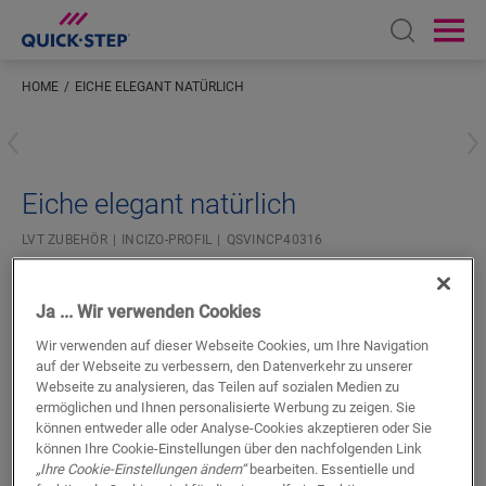
Open sear
Ope
HOME
EICHE ELEGANT NATÜRLICH
Geben Sie Ihren Standort ein
Eiche elegant natürlich
LVT ZUBEHÖR
INCIZO-PROFIL
QSVINCP40316
Schönes Finish
Für Ihren Vinylboden
Ja ... Wir verwenden Cookies
Farblich abgestimmt auf Ihren Boden
Wir verwenden auf dieser Webseite Cookies, um Ihre Navigation
Dehnungsfugen beachten
auf der Webseite zu verbessern, den Datenverkehr zu unserer
Webseite zu analysieren, das Teilen auf sozialen Medien zu
ermöglichen und Ihnen personalisierte Werbung zu zeigen. Sie
können entweder alle oder Analyse-Cookies akzeptieren oder Sie
können Ihre Cookie-Einstellungen über den nachfolgenden Link
„Ihre Cookie-Einstellungen ändern“
bearbeiten. Essentielle und