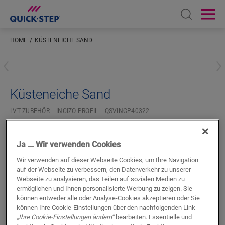
Open sear
Ope
HOME
KÜSTENEICHE SAND
Geben Sie Ihren Standort ein
Küsteneiche Sand
LVT ZUBEHÖR
INCIZO-PROFIL
QSVINCP40322
Schönes Finish
Für Ihren Vinylboden
Ja ... Wir verwenden Cookies
Farblich abgestimmt auf Ihren Boden
Wir verwenden auf dieser Webseite Cookies, um Ihre Navigation
Dehnungsfugen beachten
auf der Webseite zu verbessern, den Datenverkehr zu unserer
Webseite zu analysieren, das Teilen auf sozialen Medien zu
ermöglichen und Ihnen personalisierte Werbung zu zeigen. Sie
können entweder alle oder Analyse-Cookies akzeptieren oder Sie
können Ihre Cookie-Einstellungen über den nachfolgenden Link
„Ihre Cookie-Einstellungen ändern“
bearbeiten. Essentielle und