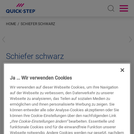
Open sear
Ope
HOME
SCHIEFER SCHWARZ
Geben Sie Ihren Standort ein
Schiefer schwarz
LVT ZUBEHÖR
STANDARD-SOCKELLEISTE
QSVSK40035
Schönes Finish
Ja ... Wir verwenden Cookies
Für Ihren Vinylboden
Wir verwenden auf dieser Webseite Cookies, um Ihre Navigation
Farblich abgestimmt auf Ihren Boden
auf der Webseite zu verbessern, den Datenverkehr zu unserer
Kratzfeste Nutzschicht
Webseite zu analysieren, das Teilen auf sozialen Medien zu
ermöglichen und Ihnen personalisierte Werbung zu zeigen. Sie
können entweder alle oder Analyse-Cookies akzeptieren oder Sie
können Ihre Cookie-Einstellungen über den nachfolgenden Link
„Ihre Cookie-Einstellungen ändern“
bearbeiten. Essentielle und
funktionale Cookies sind für die einwandfreie Funktion unserer
Webseite notwendig. Andere Cookies werden nur gesetzt, nachdem