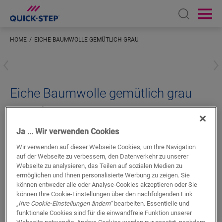
Open sear
Ope
HOME
EICHE BAUMWOLLE GEMÜTLICH GRAU
Geben Sie Ihren Standort ein
Eiche Baumwolle gemütlich grau
LVT ZUBEHÖR
STANDARD-SOCKELLEISTE
QSVSK40202
Schönes Finish
Ja ... Wir verwenden Cookies
Für Ihren Vinylboden
Wir verwenden auf dieser Webseite Cookies, um Ihre Navigation
Farblich abgestimmt auf Ihren Boden
auf der Webseite zu verbessern, den Datenverkehr zu unserer
Kratzfeste Nutzschicht
Webseite zu analysieren, das Teilen auf sozialen Medien zu
ermöglichen und Ihnen personalisierte Werbung zu zeigen. Sie
können entweder alle oder Analyse-Cookies akzeptieren oder Sie
können Ihre Cookie-Einstellungen über den nachfolgenden Link
„Ihre Cookie-Einstellungen ändern“
bearbeiten. Essentielle und
funktionale Cookies sind für die einwandfreie Funktion unserer