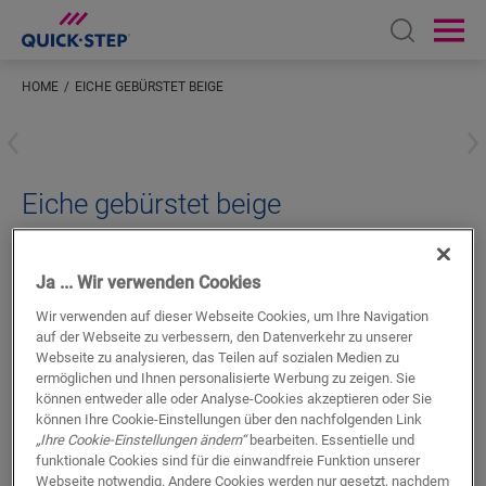
Open sear
Ope
HOME
EICHE GEBÜRSTET BEIGE
Geben Sie Ihren Standort ein
Eiche gebürstet beige
LVT ZUBEHÖR
STANDARD-SOCKELLEISTE
QSVSK40319
Schönes Finish
Ja ... Wir verwenden Cookies
Für Ihren Vinylboden
Wir verwenden auf dieser Webseite Cookies, um Ihre Navigation
Farblich abgestimmt auf Ihren Boden
auf der Webseite zu verbessern, den Datenverkehr zu unserer
Kratzfeste Nutzschicht
Webseite zu analysieren, das Teilen auf sozialen Medien zu
ermöglichen und Ihnen personalisierte Werbung zu zeigen. Sie
können entweder alle oder Analyse-Cookies akzeptieren oder Sie
können Ihre Cookie-Einstellungen über den nachfolgenden Link
„Ihre Cookie-Einstellungen ändern“
bearbeiten. Essentielle und
funktionale Cookies sind für die einwandfreie Funktion unserer
Webseite notwendig. Andere Cookies werden nur gesetzt, nachdem