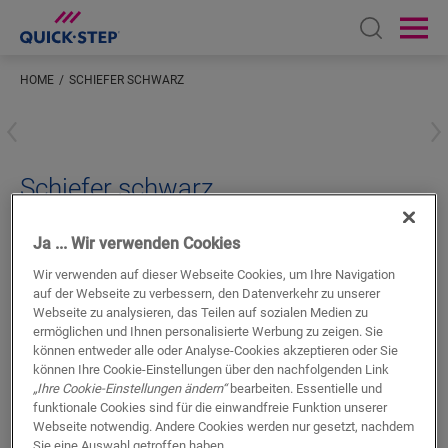
Open sear
Ope
HOME
SCHIEFER SCHWARZ
Geben Sie Ihren Standort ein
Schiefer schwarz
LVT ZUBEHÖR
STANDARD SKIRTING
QSVSKDB20304
Ja ... Wir verwenden Cookies
Schönes Finish
Wir verwenden auf dieser Webseite Cookies, um Ihre Navigation
Farblich abgestimmt auf Ihren Boden
auf der Webseite zu verbessern, den Datenverkehr zu unserer
Kratzfeste Nutzschicht
Webseite zu analysieren, das Teilen auf sozialen Medien zu
Wasserfest
ermöglichen und Ihnen personalisierte Werbung zu zeigen. Sie
können entweder alle oder Analyse-Cookies akzeptieren oder Sie
können Ihre Cookie-Einstellungen über den nachfolgenden Link
„Ihre Cookie-Einstellungen ändern“
bearbeiten. Essentielle und
funktionale Cookies sind für die einwandfreie Funktion unserer
Webseite notwendig. Andere Cookies werden nur gesetzt, nachdem
Sie eine Auswahl getroffen haben.